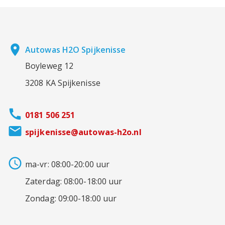
place
Autowas H2O Spijkenisse
Boyleweg 12
3208 KA Spijkenisse
call
0181 506 251
email
spijkenisse@autowas-h2o.nl
access_time
ma-vr: 08:00-20:00 uur
Zaterdag: 08:00-18:00 uur
Zondag: 09:00-18:00 uur